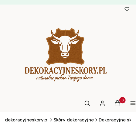
Otwórz wyszukiwarkę
Produkty 
Szukaj
Zaloguj się
Koszyk
M
dekoracyjneskory.pl
Skóry dekoracyjne
Dekoracyjne skó