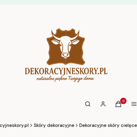
Otwórz wyszukiwarkę
Produkty 
Szukaj
Zaloguj się
Koszyk
M
cyjneskory.pl
Skóry dekoracyjne
Dekoracyjne skóry cielęce